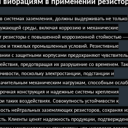
 и вибрациям в применении резисто
 в системах заземления, должны выдерживать не только
кружающей среды, включая коррозию и механические
т резисторы с повышенной коррозионной стойкостью —
вок и тяжелых промышленных условий. Резистивные
ании с защитными корпусами предохраняют чувствител
действия, предотвращая их разрушение со временем. Та
чивости, поскольку электростанции, подстанции и
ачительным механическим нагрузкам, способным ослаб
рочная конструкция и надежные системы крепления
и таких воздействиях. Совокупность устойчивости к
сть нейтральных заземляющих резисторов, сохраняя и
сть. Клиенты ценят надежность продукции, подтвержде
вием международным стандартам, что укрепляет довери