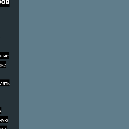
ров
ьные
кже
лять
х
нную
е к