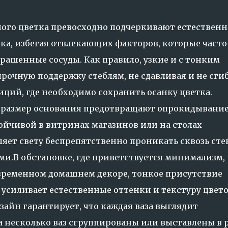
ного цветка превосходно подчеркивают естественн
тка, избегая отвлекающих факторов, которые часто
рашенные сосуды. Как правило, узкие и с тонким
рочную поддержку стеблям, не сдавливая и не сги
иций, где необходимо сохранить осанку цветка.
 размер основания предотвращают опрокидывание
ойчивой в витринах магазинов или на столах
яет свету беспрепятственно проникать сквозь сте
и.В обстановке, где приветствуется минимализм,
овременном домашнем декоре, тонкое присутствие
усиливает естественные оттенки и текстуру цвето
зайн гарантирует, что каждая ваза выглядит
а несколько ваз сгруппированы или выставлены в р