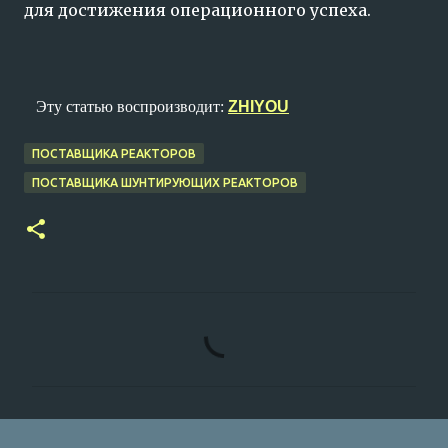
для достижения операционного успеха.
Эту статью воспроизводит:
ZHIYOU
ПОСТАВЩИКА РЕАКТОРОВ
ПОСТАВЩИКА ШУНТИРУЮЩИХ РЕАКТОРОВ
К
о
м
м
е