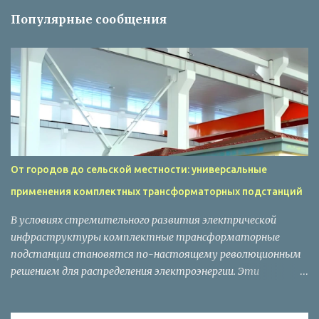
н
Популярные сообщения
т
а
р
и
и
От городов до сельской местности: универсальные
применения комплектных трансформаторных подстанций
В условиях стремительного развития электрической
инфраструктуры комплектные трансформаторные
подстанции становятся по-настоящему революционным
решением для распределения электроэнергии. Эти
современные, заводской готовности системы обладают
значительными преимуществами перед традиционными